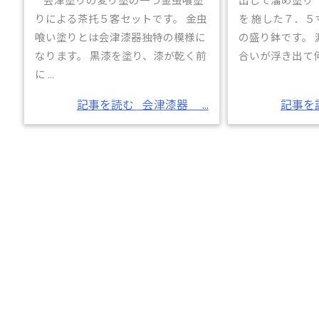
りによる茶托５客セットです。 金虫
を 施した７．
喰い塗りとは会津漆器独特の模様に
の盛り鉢です。
なります。 黒漆を塗り、漆が乾く前
合いが浮き出て何 .
に ...
記事を読む
会津漆器 ...
記事を