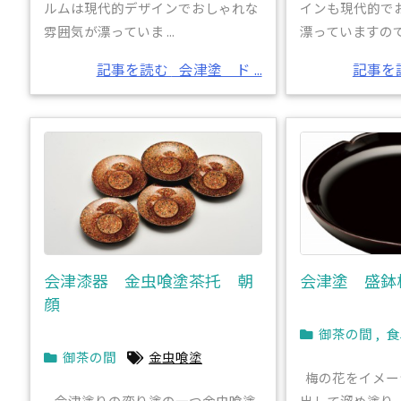
ルムは現代的デザインでおしゃれな
インも現代的で
雰囲気が漂っていま ...
漂っていますので .
記事を読む
会津塗 ド ...
記事を
会津漆器 金虫喰塗茶托 朝
会津塗 盛鉢
顔
御茶の間
,
食
御茶の間
金虫喰塗
梅の花をイメー
会津塗りの変り塗の一つ金虫喰塗
出して溜め塗り