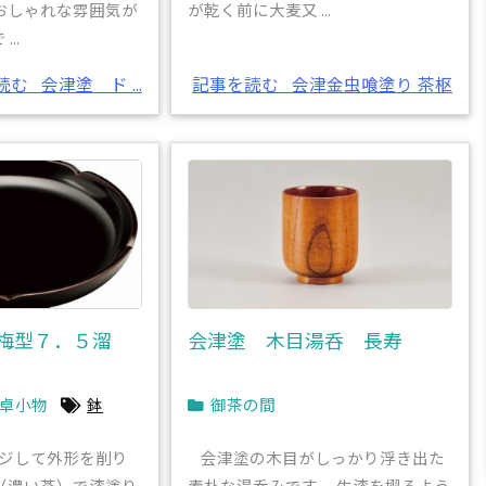
おしゃれな雰囲気が
が乾く前に大麦又 ...
..
読む
会津塗 ド ...
記事を読む
会津金虫喰塗り 茶枢
梅型７．５溜
会津塗 木目湯呑 長寿
卓小物
鉢
御茶の間
ジして外形を削り
会津塗の木目がしっかり浮き出た
（濃い茶）で漆塗り
素朴な湯呑みです。 生漆を摺るよう