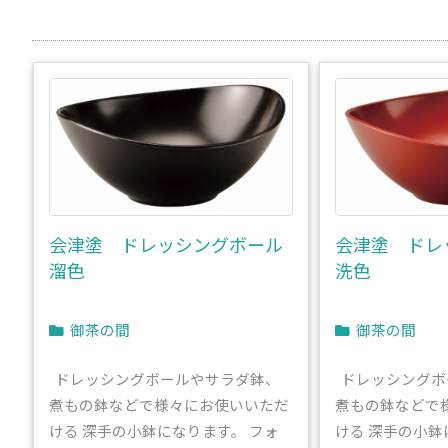
会津塗 ドレッシングボール
会津塗 ドレ
溜色
洗色
御茶の間
御茶の間
ドレッシングボールやサラダ鉢、
ドレッシングボ
煮もの鉢などで様々にお使いいただ
煮もの鉢などで
ける 深手の小鉢になります。 フォ
ける 深手の小鉢