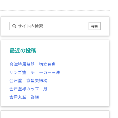
最近の投稿
会津塗屠蘇器 切立長角
サンゴ塗 チョーカー三連
会津塗 京型夫婦椀
会津塗欅カップ 月
会津丸盆 香梅