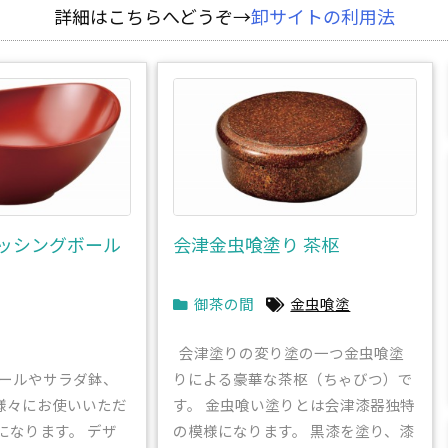
詳細はこちらへどうぞ→
卸サイトの利用法
ッシングボール
会津金虫喰塗り 茶枢
御茶の間
金虫喰塗
会津塗りの変り塗の一つ金虫喰塗
ールやサラダ鉢、
りによる豪華な茶枢（ちゃびつ）で
様々にお使いいただ
す。 金虫喰い塗りとは会津漆器独特
になります。 デザ
の模様になります。 黒漆を塗り、漆