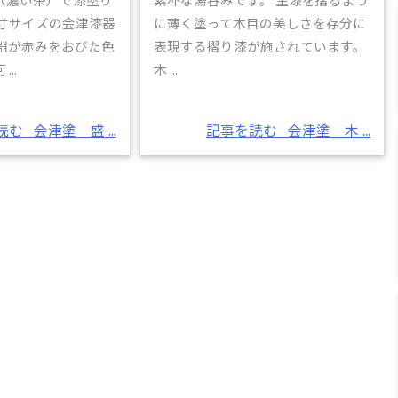
５寸サイズの会津漆器
に薄く塗って木目の美しさを存分に
 淵が赤みをおびた色
表現する摺り漆が施されています。
..
木 ...
読む
会津塗 盛 ...
記事を読む
会津塗 木 ...