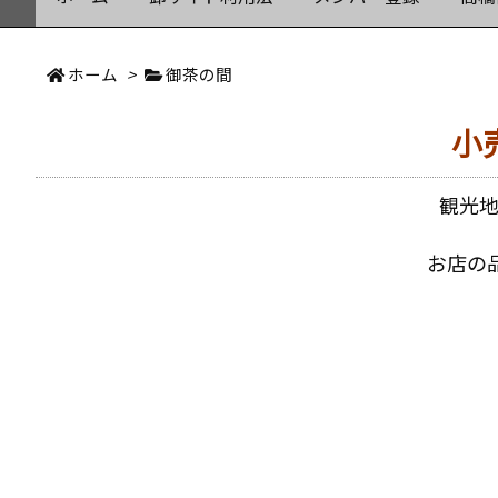
ホーム
>
御茶の間
小
観光
お店の