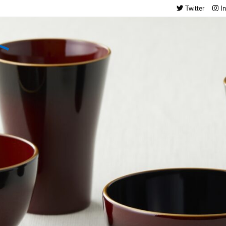
Twitter
I
ト