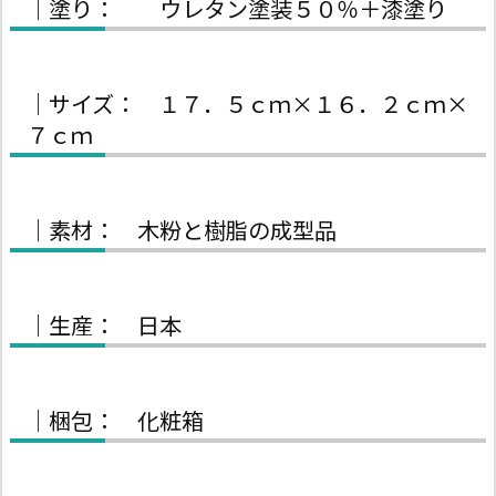
｜塗り： ウレタン塗装５０％＋漆塗り
｜サイズ： １７．５ｃｍ×１６．２ｃｍ×
７ｃｍ
｜素材： 木粉と樹脂の成型品
｜生産： 日本
｜梱包： 化粧箱