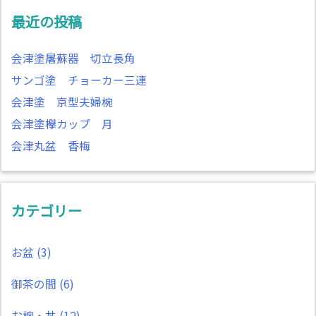
最近の投稿
会津塗屠蘇器 切立長角
サンゴ塗 チョーカー三連
会津塗 京型夫婦椀
会津塗欅カップ 月
会津丸盆 香梅
カテゴリー
お盆
(3)
御茶の間
(6)
お椀・丼
(12)